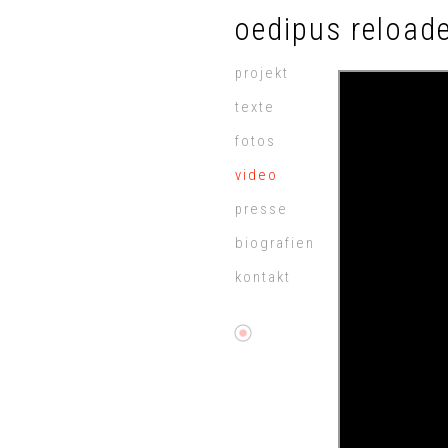
oedipus reload
projekt
texte
fotos
video
presse
biografien
kontakt