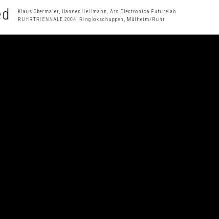
ed
Klaus Obermaier, Hannes Hellmann, Ars Electronica Futurelab
RUHRTRIENNALE 2004, Ringlokschuppen, Mülheim/Ruhr